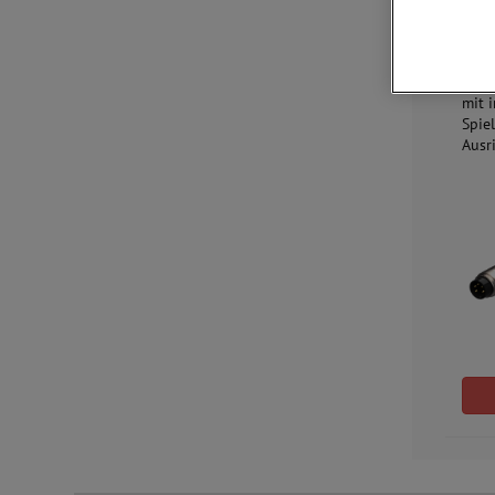
Edel
das 
insb
zuve
mit 
Spie
Ausr