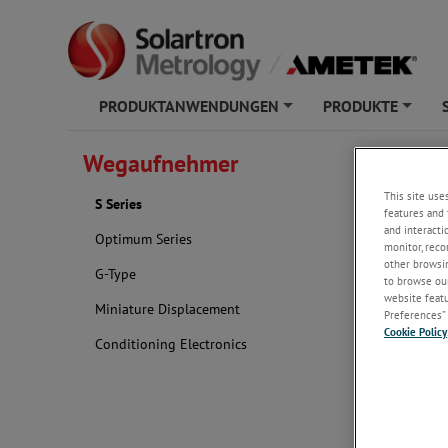
PRODUKTANWENDUNGEN
PRODUKTE
+
+
Wegaufnehmer
S Serie
This site use
S Series
features and 
and interacti
Optimum Series
monitor, reco
other browsin
G-Type
to browse our
website featur
Miniature Displacement
Preferences” 
Cookie Policy
Conditioning Electronics
Die 
mit 
sorg