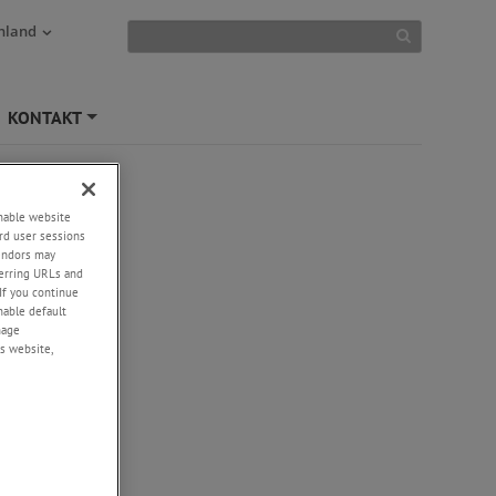
hland
KONTAKT
+
enable website
rd user sessions
vendors may
eferring URLs and
If you continue
enable default
nage
s website,
en
r