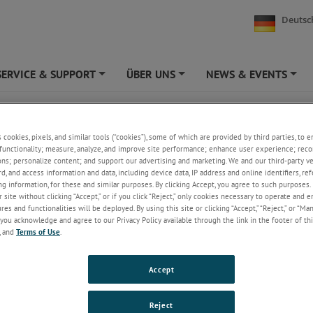
Deutsc
SERVICE & SUPPORT
ÜBER UNS
NEWS & EVENTS
+
+
+
s
s cookies, pixels, and similar tools (“cookies”), some of which are provided by third parties, to 
functionality; measure, analyze, and improve site performance; enhance user experience; reco
Wegsensor – S-Serie
ons; personalize content; and support our advertising and marketing. We and our third-party 
Messbereich: 5 bis 150 mm
rd, and access information and data, including device data, IP address and online identifiers, r
Linearität <0,02
g information, for these and similar purposes. By clicking Accept, you agree to such purposes. 
Auf Wunsch hermetisch abgedichtet und
 site without clicking “Accept,” or if you click “Reject,” only cookies necessary to operate and 
es and functionalities will be deployed. By using this site or clicking “Accept,” “Reject,” or “Ma
tauchfähig
you acknowledge and agree to our Privacy Policy available through the link in the footer of thi
IP65 oder 67 auf Anfrage
, and
Terms of Use
.
Accept
LVDT-Wegaufnehmer der S-Serie sind das Ergebnis jahrelanger Erfahrung
der äußerst erfolgreichen Mach 1-Serie von Solartron Metrology sowie de
Reject
fältigen Auswertung von Marktanalysen und -informationen. Das